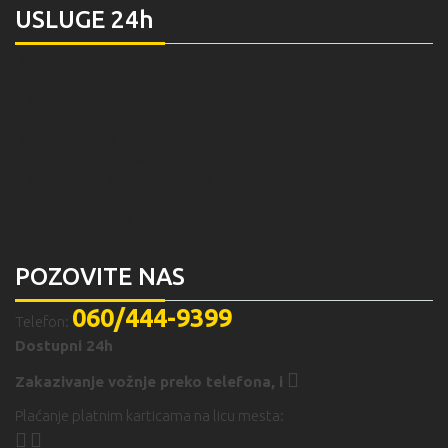
USLUGE 24h
ONLINE REZERVACIJA
TAXI PREVOZ
TAXI DO AERODROMA
AERODROMSKI PREVOZ
AERODROMSKI TRANSFER
MEĐUGRADSKI TAXI
TAXI PREVOZ INOSTRANSTVO
VIP PREVOZ
PREVOZ PUTNIKA
POZOVITE NAS
060/444-9399
Telefon:
Dostupni 24h
Zakazivanje vožnje preko telefona,
i
Plaćanje platnim karticama na licu mesta: