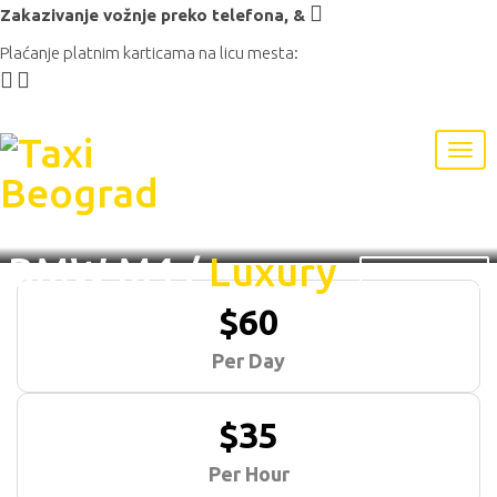
Zakazivanje vožnje preko telefona,
&
Plaćanje platnim karticama na licu mesta:
BMW M4
/
Luxury
View Gallery
$60
Per Day
$35
Per Hour