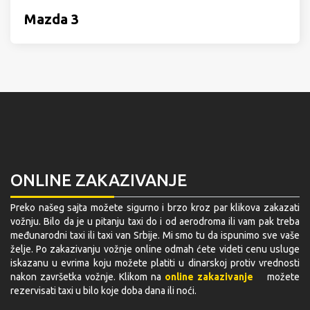
Mazda 3
ONLINE ZAKAZIVANJE
Preko našeg sajta možete sigurno i brzo kroz par klikova zakazati
vožnju. Bilo da je u pitanju taxi do i od aerodroma ili vam pak treba
međunarodni taxi ili taxi van Srbije. Mi smo tu da ispunimo sve vaše
želje. Po zakazivanju vožnje online odmah ćete videti cenu usluge
iskazanu u evrima koju možete platiti u dinarskoj protiv vrednosti
nakon završetka vožnje. Klikom na
online zakazivanje
možete
rezervisati taxi u bilo koje doba dana ili noći.