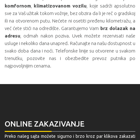
komfornom
,
klimatizovanom vozilu
, koje sadrži apsolutno
sve za Vaš užitak tokom vožnje, bez obzira da li je reč o gradskoj
ili na otvorenom putu. Nećete ni osetiti pređenu kilometražu, a
već ćete stići na odredište. Garantujemo Vam
brz dolazak na
adresu
, odmah nakon poziva. Uvek možete rezervisati naše
usluge i nekoliko dana unapred. Računajte na našu dostupnost u
svako doba dana i noći. Telefonske linije su otvorene u svakom
trenutku, pozovite nas i obezbedite prevoz putnika po
najpovoljnijim cenama.
ONLINE ZAKAZIVANJE
Preko našeg sajta možete sigurno i brzo kroz par klikova zakazati