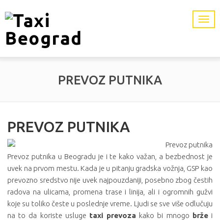
PREVOZ PUTNIKA
PREVOZ PUTNIKA
Prevoz putnika u Beogradu je i te kako važan, a bezbednost je
uvek na prvom mestu. Kada je u pitanju gradska vožnja, GSP kao
prevozno sredstvo nije uvek najpouzdaniji, posebno zbog čestih
radova na ulicama, promena trase i linija, ali i ogromnih gužvi
koje su toliko česte u poslednje vreme. Ljudi se sve više odlučuju
na to da koriste usluge
taxi prevoza
kako bi mnogo
brže
i