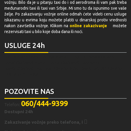
vožnju. Bilo da je u pitanju taxi do i od aerodroma ili vam pak treba
međunarodni taxi ili taxi van Srbije. Mi smo tu da ispunimo sve vaše
želje. Po zakazivanju vožnje online odmah ćete videti cenu usluge
iskazanu u evrima koju možete platiti u dinarskoj protiv vrednosti
nakon završetka vožnje. Klikom na
online zakazivanje
možete
rezervisati taxi u bilo koje doba dana ili noći.
USLUGE 24h
ONLINE REZERVACIJA
TAXI PREVOZ
TAXI DO AERODROMA
AERODROMSKI PREVOZ
AERODROMSKI TRANSFER
MEĐUGRADSKI TAXI
TAXI PREVOZ INOSTRANSTVO
VIP PREVOZ
PREVOZ PUTNIKA
POZOVITE NAS
060/444-9399
Telefon:
Dostupni 24h
Zakazivanje vožnje preko telefona,
i