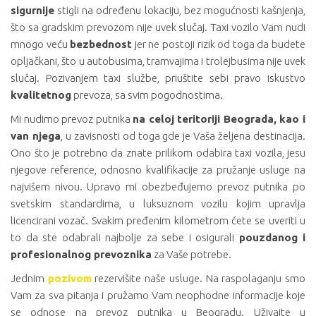
sigurnije
stigli na određenu lokaciju, bez mogućnosti kašnjenja,
što sa gradskim prevozom nije uvek slučaj. Taxi vozilo Vam nudi
mnogo veću
bezbednost
jer ne postoji rizik od toga da budete
opljačkani, što u autobusima, tramvajima i trolejbusima nije uvek
slučaj. Pozivanjem taxi službe, priuštite sebi pravo iskustvo
kvalitetnog
prevoza, sa svim pogodnostima.
Mi nudimo prevoz putnika
na celoj teritoriji Beograda, kao i
van njega
, u zavisnosti od toga gde je Vaša željena destinacija.
Ono što je potrebno da znate prilikom odabira taxi vozila, jesu
njegove reference, odnosno kvalifikacije za pružanje usluge na
najvišem nivou. Upravo mi obezbeđujemo prevoz putnika po
svetskim standardima, u luksuznom vozilu kojim upravlja
licencirani vozač. Svakim pređenim kilometrom ćete se uveriti u
to da ste odabrali najbolje za sebe i osigurali
pouzdanog i
profesionalnog prevoznika
za Vaše potrebe.
Jednim
pozivom
rezervišite naše usluge. Na raspolaganju smo
Vam za sva pitanja i pružamo Vam neophodne informacije koje
se odnose na prevoz putnika u Beogradu. Uživajte u