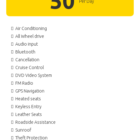
50
Per Day
Air Conditioning
All Wheel drive
Audio input
Bluetooth
Cancellation
Cruise Control
DVD Video System
FM Radio
GPS Navigation
Heated seats
Keyless Entry
Leather Seats
Roadside Assistance
Sunroof
Theft Protection