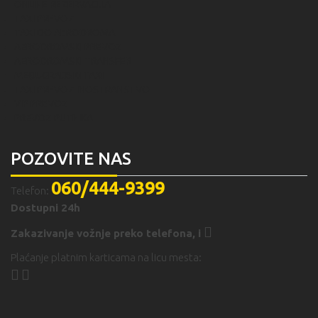
ONLINE REZERVACIJA
TAXI PREVOZ
TAXI DO AERODROMA
AERODROMSKI PREVOZ
AERODROMSKI TRANSFER
MEĐUGRADSKI TAXI
TAXI PREVOZ INOSTRANSTVO
VIP PREVOZ
PREVOZ PUTNIKA
POZOVITE NAS
060/444-9399
Telefon:
Dostupni 24h
Zakazivanje vožnje preko telefona,
i
Plaćanje platnim karticama na licu mesta: