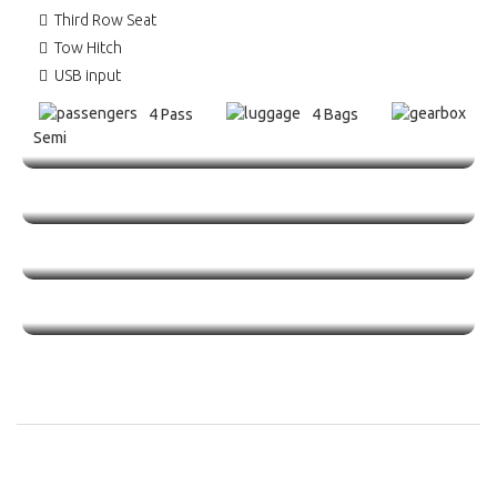
Third Row Seat
Tow Hitch
USB input
4 Pass
4 Bags
Semi