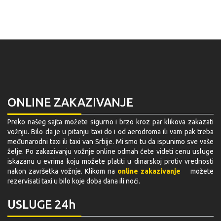
ONLINE ZAKAZIVANJE
Preko našeg sajta možete sigurno i brzo kroz par klikova zakazati
vožnju. Bilo da je u pitanju taxi do i od aerodroma ili vam pak treba
međunarodni taxi ili taxi van Srbije. Mi smo tu da ispunimo sve vaše
želje. Po zakazivanju vožnje online odmah ćete videti cenu usluge
iskazanu u evrima koju možete platiti u dinarskoj protiv vrednosti
nakon završetka vožnje. Klikom na
online zakazivanje
možete
rezervisati taxi u bilo koje doba dana ili noći.
USLUGE 24h