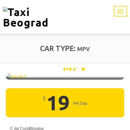
CAR TYPE:
MPV
Mazda 3 /
MPV
19
$
Per Day
Air Conditioning