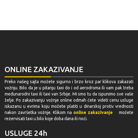
ONLINE ZAKAZIVANJE
Preko našeg sajta možete sigurno i brzo kroz par klikova zakazati
vožnju. Bilo da je u pitanju taxi do i od aerodroma ili vam pak treba
međunarodni taxi ili taxi van Srbije. Mi smo tu da ispunimo sve vaše
želje. Po zakazivanju vožnje online odmah ćete videti cenu usluge
iskazanu u evrima koju možete platiti u dinarskoj protiv vrednosti
nakon završetka vožnje. Klikom na
online zakazivanje
možete
rezervisati taxi u bilo koje doba dana ili noći.
USLUGE 24h