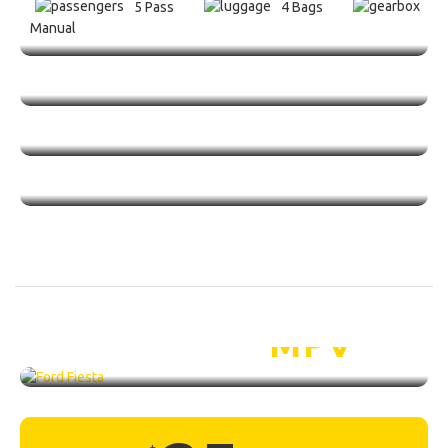
5 Pass
4 Bags
Manual
Ford Fiesta /
MPV