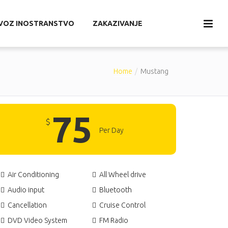
EVOZ INOSTRANSTVO
ZAKAZIVANJE
Home
Mustang
75
$
Per Day
Air Conditioning
All Wheel drive
Audio input
Bluetooth
Cancellation
Cruise Control
DVD Video System
FM Radio