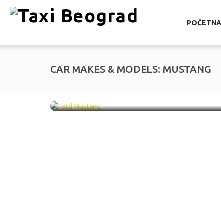
POČETNA
CAR MAKES & MODELS:
MUSTANG
Ford Mustang /
LU