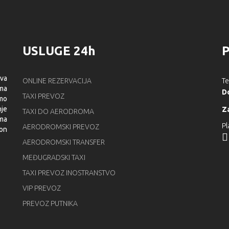
USLUGE 24h
ova
ONLINE REZERVACIJA
Te
oma
D
TAXI PREVOZ
smo
nje
Z
TAXI DO AERODROMA
ima
Pl
AERODROMSKI PREVOZ
kon
AERODROMSKI TRANSFER
MEĐUGRADSKI TAXI
TAXI PREVOZ INOSTRANSTVO
VIP PREVOZ
PREVOZ PUTNIKA