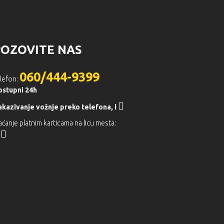
POZOVITE NAS
060/444-9399
lefon:
ostupni 24h
akazivanje vožnje preko telefona,
i
aćanje platnim karticama na licu mesta: