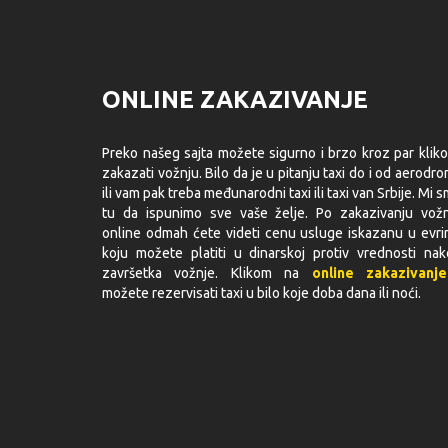
ONLINE ZAKAZIVANJE
Preko našeg sajta možete sigurno i brzo kroz par klik
zakazati vožnju. Bilo da je u pitanju taxi do i od aerodr
ili vam pak treba međunarodni taxi ili taxi van Srbije. Mi 
tu da ispunimo sve vaše želje. Po zakazivanju vož
online odmah ćete videti cenu usluge iskazanu u evr
koju možete platiti u dinarskoj protiv vrednosti na
završetka vožnje. Klikom na
online zakazivanje
možete rezervisati taxi u bilo koje doba dana ili noći.