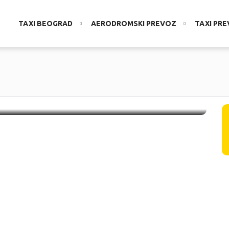
TAXI BEOGRAD
AERODROMSKI PREVOZ
TAXI PR
XURY