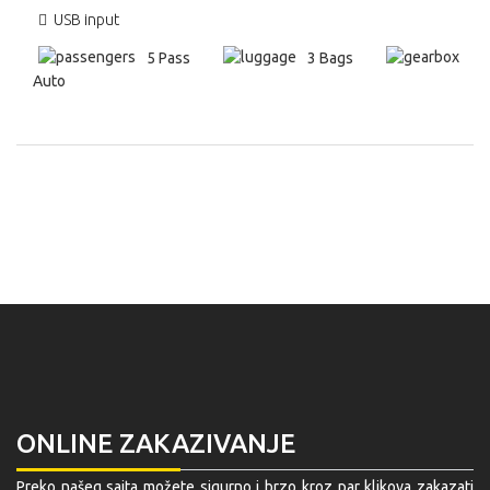
USB input
5 Pass
3 Bags
Auto
ONLINE ZAKAZIVANJE
Preko našeg sajta možete sigurno i brzo kroz par klikova zakazati