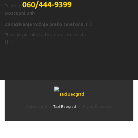
060/444-9399
Telefon:
Dostupni 24h
Zakazivanje vožnje preko telefona,
i
Plaćanje platnim karticama na licu mesta:
Copyright © by
Taxi Beograd
. All Rights Reserved.