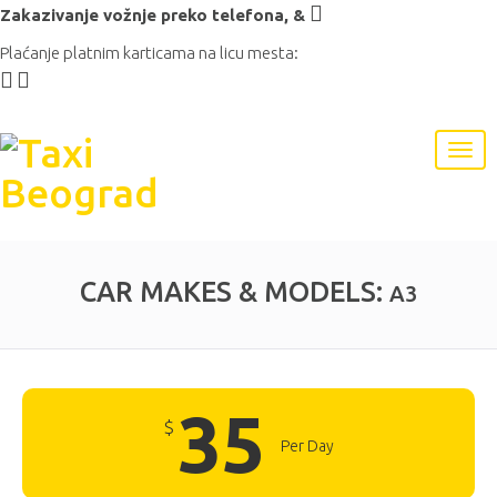
Zakazivanje vožnje preko telefona,
&
Plaćanje platnim karticama na licu mesta:
CAR MAKES & MODELS:
A3
35
$
Per Day