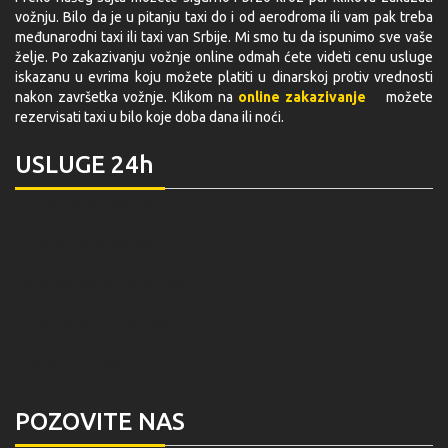
vožnju. Bilo da je u pitanju taxi do i od aerodroma ili vam pak treba
međunarodni taxi ili taxi van Srbije. Mi smo tu da ispunimo sve vaše
želje. Po zakazivanju vožnje online odmah ćete videti cenu usluge
iskazanu u evrima koju možete platiti u dinarskoj protiv vrednosti
nakon završetka vožnje. Klikom na
online zakazivanje
možete
rezervisati taxi u bilo koje doba dana ili noći.
USLUGE 24h
ONLINE REZERVACIJA
TAXI PREVOZ
TAXI DO AERODROMA
AERODROMSKI PREVOZ
AERODROMSKI TRANSFER
MEĐUGRADSKI TAXI
TAXI PREVOZ INOSTRANSTVO
VIP PREVOZ
PREVOZ PUTNIKA
POZOVITE NAS