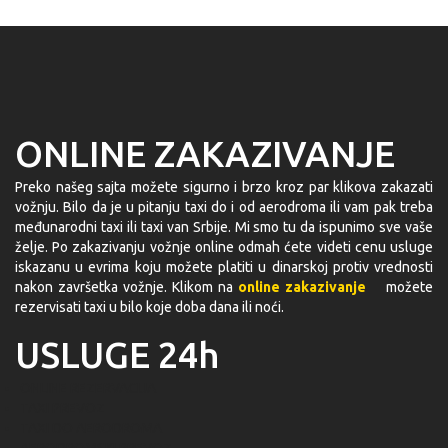
ONLINE ZAKAZIVANJE
Preko našeg sajta možete sigurno i brzo kroz par klikova zakazati
vožnju. Bilo da je u pitanju taxi do i od aerodroma ili vam pak treba
međunarodni taxi ili taxi van Srbije. Mi smo tu da ispunimo sve vaše
želje. Po zakazivanju vožnje online odmah ćete videti cenu usluge
iskazanu u evrima koju možete platiti u dinarskoj protiv vrednosti
nakon završetka vožnje. Klikom na
online zakazivanje
možete
rezervisati taxi u bilo koje doba dana ili noći.
USLUGE 24h
ONLINE REZERVACIJA
TAXI PREVOZ
TAXI DO AERODROMA