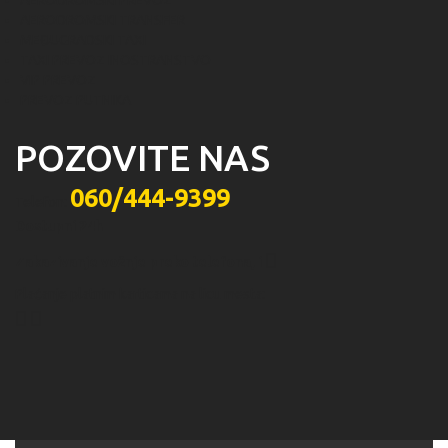
AERODROMSKI PREVOZ
AERODROMSKI TRANSFER
MEĐUGRADSKI TAXI
TAXI PREVOZ INOSTRANSTVO
VIP PREVOZ
PREVOZ PUTNIKA
POZOVITE NAS
060/444-9399
Telefon:
Dostupni 24h
Zakazivanje vožnje preko telefona,
i
Plaćanje platnim karticama na licu mesta: