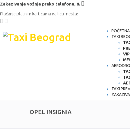
Zakazivanje vožnje preko telefona,
&
Plaćanje platnim karticama na licu mesta:
POČETNA
TAXI BEO
TA
PR
VI
ME
AERODRO
TA
TA
AE
TAXI PRE
ZAKAZIVA
OPEL INSIGNIA