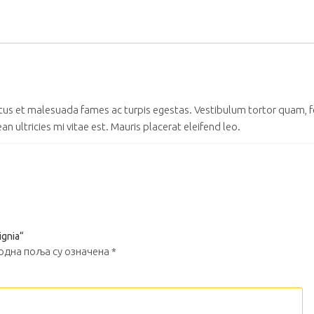
us et malesuada fames ac turpis egestas. Vestibulum tortor quam, feug
ultricies mi vitae est. Mauris placerat eleifend leo.
ignia“
одна поља су означена
*