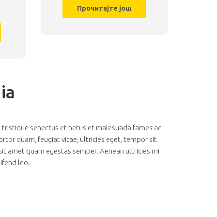
Прочитајте још
ia
 tristique senectus et netus et malesuada fames ac
rtor quam, feugiat vitae, ultricies eget, tempor sit
 sit amet quam egestas semper. Aenean ultricies mi
eifend leo.