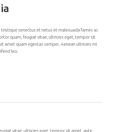
ia
 tristique senectus et netus et malesuada fames ac
rtor quam, feugiat vitae, ultricies eget, tempor sit
 sit amet quam egestas semper. Aenean ultricies mi
eifend leo.
iat vitae, ultricies eget, tempor sit amet, ante.