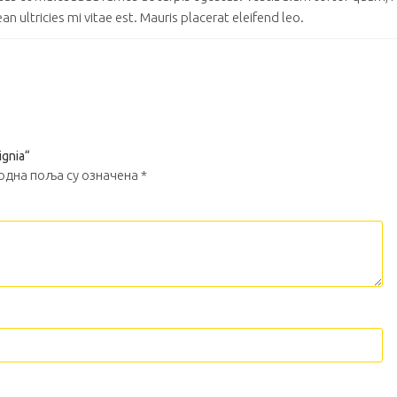
ultricies mi vitae est. Mauris placerat eleifend leo.
ignia“
одна поља су означена
*