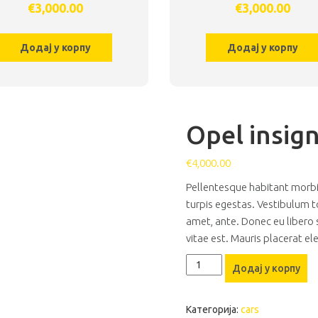
€
3,000.00
€
3,000.00
Додај у корпу
Додај у корпу
Opel insign
€
4,000.00
Pellentesque habitant morbi
turpis egestas. Vestibulum to
amet, ante. Donec eu libero
vitae est. Mauris placerat el
Opel
Додај у корпу
insignia
количина
Категорија:
cars