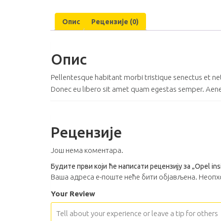
Опис
Рецензије (0)
Опис
Pellentesque habitant morbi tristique senectus et net
Donec eu libero sit amet quam egestas semper. Aenean 
Рецензије
Још нема коментара.
Будите први који ће написати рецензију за „Opel ins
Ваша адреса е-поште неће бити објављена.
Неопх
Your Review