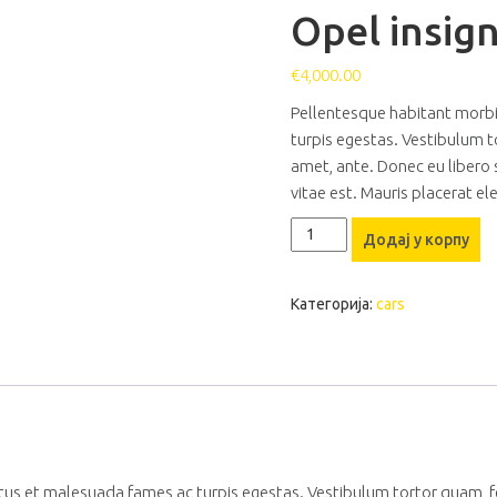
Opel insign
€
4,000.00
Pellentesque habitant morbi
turpis egestas. Vestibulum to
amet, ante. Donec eu libero
vitae est. Mauris placerat el
Opel
Додај у корпу
insignia
количина
Категорија:
cars
us et malesuada fames ac turpis egestas. Vestibulum tortor quam, feug