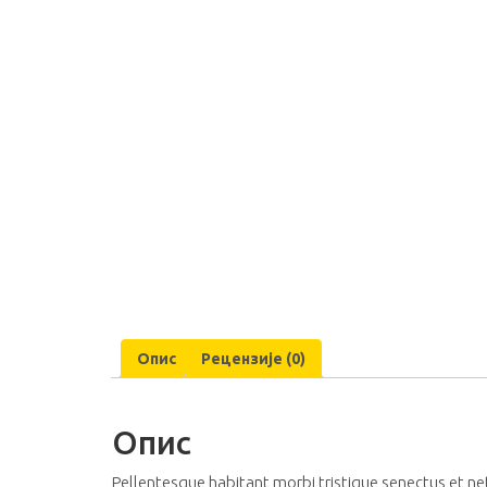
Опис
Рецензије (0)
Опис
Pellentesque habitant morbi tristique senectus et net