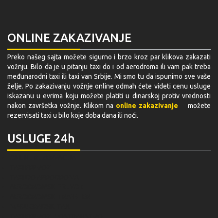
ONLINE ZAKAZIVANJE
Preko našeg sajta možete sigurno i brzo kroz par klikova zakazati
vožnju. Bilo da je u pitanju taxi do i od aerodroma ili vam pak treba
međunarodni taxi ili taxi van Srbije. Mi smo tu da ispunimo sve vaše
želje. Po zakazivanju vožnje online odmah ćete videti cenu usluge
iskazanu u evrima koju možete platiti u dinarskoj protiv vrednosti
nakon završetka vožnje. Klikom na
online zakazivanje
možete
rezervisati taxi u bilo koje doba dana ili noći.
USLUGE 24h
ONLINE REZERVACIJA
TAXI PREVOZ
TAXI DO AERODROMA
AERODROMSKI PREVOZ
AERODROMSKI TRANSFER
MEĐUGRADSKI TAXI
TAXI PREVOZ INOSTRANSTVO