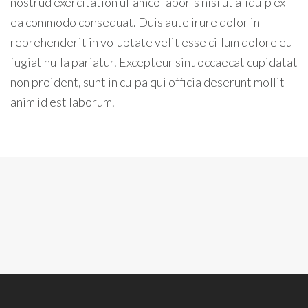
nostrud exercitation ullamco laboris nisi ut aliquip ex
ea commodo consequat. Duis aute irure dolor in
reprehenderit in voluptate velit esse cillum dolore eu
fugiat nulla pariatur. Excepteur sint occaecat cupidatat
non proident, sunt in culpa qui officia deserunt mollit
anim id est laborum.