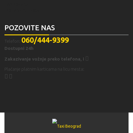
VIP PREVOZ
PREVOZ PUTNIKA
POZOVITE NAS
060/444-9399
Telefon:
Dostupni 24h
Zakazivanje vožnje preko telefona,
i
Plaćanje platnim karticama na licu mesta: