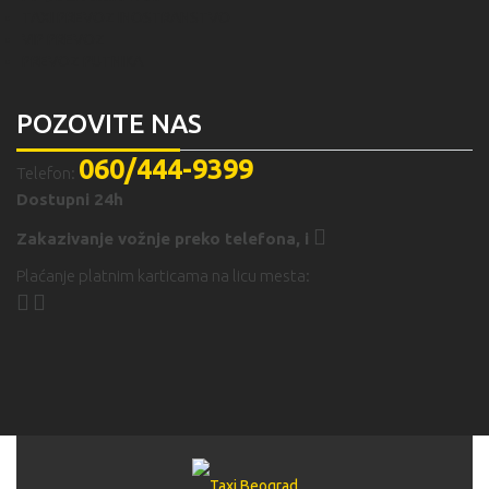
TAXI PREVOZ INOSTRANSTVO
VIP PREVOZ
PREVOZ PUTNIKA
POZOVITE NAS
060/444-9399
Telefon:
Dostupni 24h
Zakazivanje vožnje preko telefona,
i
Plaćanje platnim karticama na licu mesta: