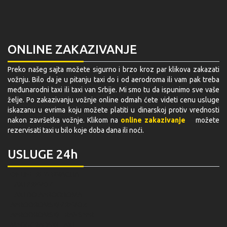
ONLINE ZAKAZIVANJE
Preko našeg sajta možete sigurno i brzo kroz par klikova zakazati
vožnju. Bilo da je u pitanju taxi do i od aerodroma ili vam pak treba
međunarodni taxi ili taxi van Srbije. Mi smo tu da ispunimo sve vaše
želje. Po zakazivanju vožnje online odmah ćete videti cenu usluge
iskazanu u evrima koju možete platiti u dinarskoj protiv vrednosti
nakon završetka vožnje. Klikom na
online zakazivanje
možete
rezervisati taxi u bilo koje doba dana ili noći.
USLUGE 24h
ONLINE REZERVACIJA
TAXI PREVOZ
TAXI DO AERODROMA
AERODROMSKI PREVOZ
AERODROMSKI TRANSFER
MEĐUGRADSKI TAXI