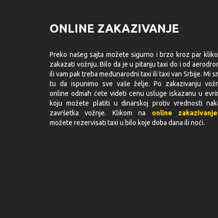
ONLINE ZAKAZIVANJE
Preko našeg sajta možete sigurno i brzo kroz par klik
zakazati vožnju. Bilo da je u pitanju taxi do i od aerodr
ili vam pak treba međunarodni taxi ili taxi van Srbije. Mi 
tu da ispunimo sve vaše želje. Po zakazivanju vož
online odmah ćete videti cenu usluge iskazanu u evr
koju možete platiti u dinarskoj protiv vrednosti na
završetka vožnje. Klikom na
online zakazivanje
možete rezervisati taxi u bilo koje doba dana ili noći.