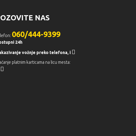
POZOVITE NAS
060/444-9399
lefon:
ostupni 24h
akazivanje vožnje preko telefona,
i
aćanje platnim karticama na licu mesta: