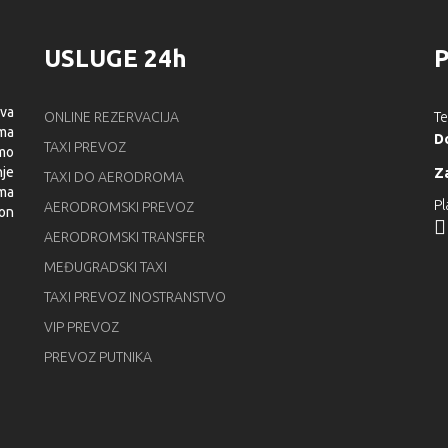
USLUGE 24h
ova
ONLINE REZERVACIJA
Te
oma
D
TAXI PREVOZ
smo
nje
Z
TAXI DO AERODROMA
ima
Pl
AERODROMSKI PREVOZ
kon
AERODROMSKI TRANSFER
MEĐUGRADSKI TAXI
TAXI PREVOZ INOSTRANSTVO
VIP PREVOZ
PREVOZ PUTNIKA