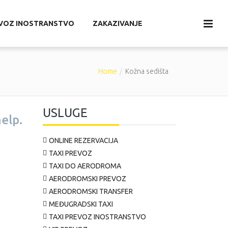
EVOZ INOSTRANSTVO
ZAKAZIVANJE
Home
Kožna sedišta
USLUGE
elp.
ONLINE REZERVACIJA
TAXI PREVOZ
TAXI DO AERODROMA
AERODROMSKI PREVOZ
AERODROMSKI TRANSFER
MEĐUGRADSKI TAXI
TAXI PREVOZ INOSTRANSTVO