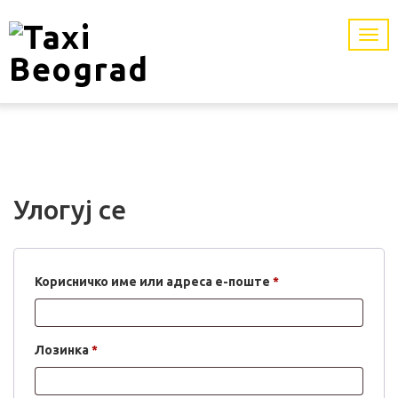
Улогуј се
Обавезно
Корисничко име или адреса е-поште
*
Обавезно
Лозинка
*